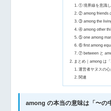
① 境界線を意識し
② among frien
③ among the 
④ among other th
⑤ one among ma
⑥ first among
⑦ between と 
まとめ｜among 
運営者ヤヌスの心
関連
among の本当の意味は「〜