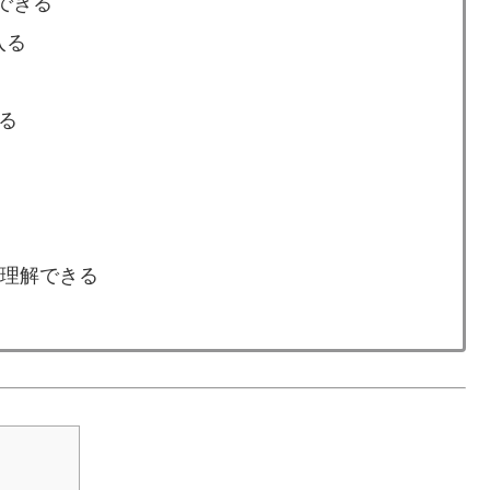
解できる
入る
なる
脳で理解できる