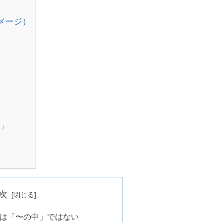
イメージ）
界」
次
意味は「〜の中」ではない