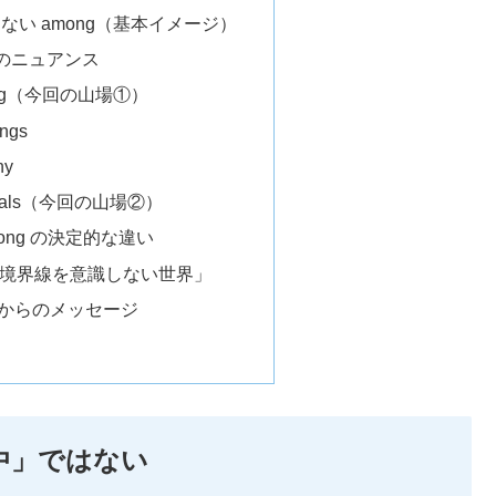
ない among（基本イメージ）
ds のニュアンス
living（今回の山場①）
ings
ny
 equals（今回の山場②）
among の決定的な違い
は「境界線を意識しない世界」
からのメッセージ
の中」ではない