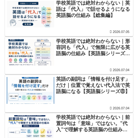
​学校英語では絶対わからない｜英
語は「代入」で話せるようになる
英語脳の仕組み【総集編】
2026.07.05
​学校英語では絶対わからない｜形
容詞も「代入」で無限に広がる英
語脳の仕組み【英語脳シリーズ
⑨】
2026.07.04
英語の副詞は「情報を付け足す」
だけ｜位置で覚えない代入法で英
語脳になる【英語脳シリーズ⑧】
2026.07.04
​学校英語では絶対わからない｜前
置詞句は「意味」ではない。”代
入”で理解する英語脳の仕組み
【英語脳シリーズ⑦】