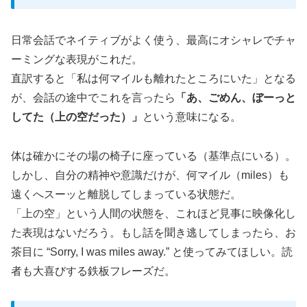
日常会話でネイティブがよく使う、最高にオシャレでチャ
ーミングな表現がこれだ。
直訳すると「私は何マイルも離れたところにいた」となる
が、会話の途中でこれを言ったら
「あ、ごめん、ぼーっと
してた（上の空だった）」
という意味になる。
体は確かにその場の椅子に座っている（基準点にいる）。
しかし、自分の精神や意識だけが、何マイル（miles）も
遠くへスーッと離脱してしまっている状態だ。
「上の空」という人間の状態を、これほど見事に映像化し
た表現はないだろう。もし話を聞き逃してしまったら、お
茶目に “Sorry, I was miles away.” と使ってみてほしい。読
者も大喜びする鉄板フレーズだ。