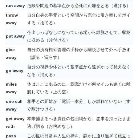
run away
危険や問題の基準点から必死に距離をとる（逃げる）
throw
自分自身の手元という空間から完全に引き離してポイ
away
する（捨てる）
今出しっぱなしになっている場から離脱させて、収納
put away
に収める（片付ける）
give
自分の所有権や管理の手枠から離脱させて外へ手放す
away
（譲る・漏らす）
自分の視界や体という基準点から遠ざかって見えなく
go away
なる（消える）
miles
体はここにあるのに、意識だけが何マイルも遠くに離
away
脱している（上の空）
one call
相手との距離が「電話一本分」しか離れていない（す
away
ぐ駆けつける）
get away
本来捕まるべき責任の包囲網から、悪事を持ったまま
with
逃げ切る（お咎めなし）
pass
この世の日常や人生の枠を、静かに通り過ぎて旅立っ