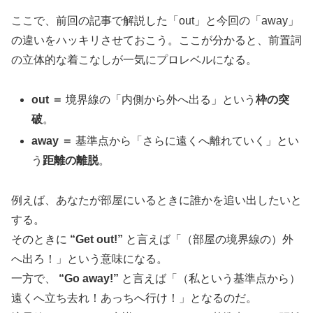
ここで、前回の記事で解説した「out」と今回の「away」
の違いをハッキリさせておこう。ここが分かると、前置詞
の立体的な着こなしが一気にプロレベルになる。
out ＝
境界線の「内側から外へ出る」という
枠の突
破
。
away ＝
基準点から「さらに遠くへ離れていく」とい
う
距離の離脱
。
例えば、あなたが部屋にいるときに誰かを追い出したいと
する。
そのときに
“Get out!”
と言えば「（部屋の境界線の）外
へ出ろ！」という意味になる。
一方で、
“Go away!”
と言えば「（私という基準点から）
遠くへ立ち去れ！あっちへ行け！」となるのだ。