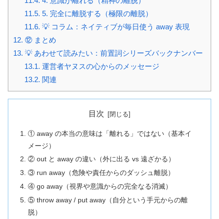
11.4.
4. 意識が離れる（精神の離脱）
11.5.
5. 完全に離脱する（極限の離脱）
11.6.
💡 コラム：ネイティブが毎日使う away 表現
12.
⑫ まとめ
13.
💡 あわせて読みたい：前置詞シリーズバックナンバー
13.1.
運営者ヤヌスの心からのメッセージ
13.2.
関連
目次
① away の本当の意味は「離れる」ではない（基本イ
メージ）
② out と away の違い（外に出る vs 遠ざかる）
③ run away（危険や責任からのダッシュ離脱）
④ go away（視界や意識からの完全なる消滅）
⑤ throw away / put away（自分という手元からの離
脱）