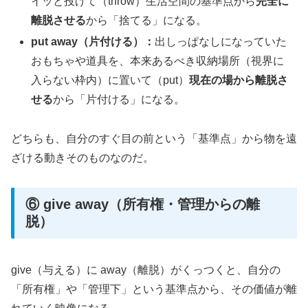
イッと投げて（throw）生活空間の基準点から
完全に
離脱させる
から「捨てる」になる。
put away（片付ける）：
出しっぱなしになっていた
おもちゃや道具を、本来あるべき収納場所（視界に
入らない枠内）に置いて（put）
現在の場から離脱さ
せる
から「片付ける」になる。
どちらも、自分のすぐ目の前という「基準点」から物を遠
ざける動きそのものなのだ。
⑥ give away（所有権・管理からの離
脱）
give（与える）に away（離脱）がくっつくと、自分の
「所有権」や「管理下」という基準点から、その価値が離