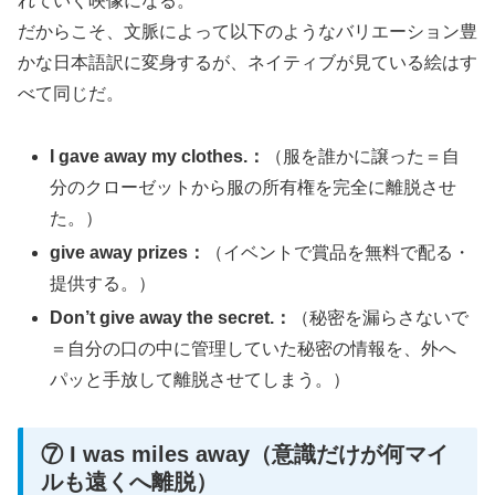
れていく映像になる。
だからこそ、文脈によって以下のようなバリエーション豊
かな日本語訳に変身するが、ネイティブが見ている絵はす
べて同じだ。
I gave away my clothes.：
（服を誰かに譲った＝自
分のクローゼットから服の所有権を完全に離脱させ
た。）
give away prizes：
（イベントで賞品を無料で配る・
提供する。）
Don’t give away the secret.：
（秘密を漏らさないで
＝自分の口の中に管理していた秘密の情報を、外へ
パッと手放して離脱させてしまう。）
⑦ I was miles away（意識だけが何マイ
ルも遠くへ離脱）