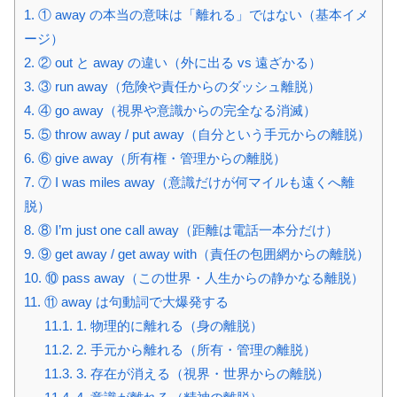
1.
① away の本当の意味は「離れる」ではない（基本イメ
ージ）
2.
② out と away の違い（外に出る vs 遠ざかる）
3.
③ run away（危険や責任からのダッシュ離脱）
4.
④ go away（視界や意識からの完全なる消滅）
5.
⑤ throw away / put away（自分という手元からの離脱）
6.
⑥ give away（所有権・管理からの離脱）
7.
⑦ I was miles away（意識だけが何マイルも遠くへ離
脱）
8.
⑧ I’m just one call away（距離は電話一本分だけ）
9.
⑨ get away / get away with（責任の包囲網からの離脱）
10.
⑩ pass away（この世界・人生からの静かなる離脱）
11.
⑪ away は句動詞で大爆発する
11.1.
1. 物理的に離れる（身の離脱）
11.2.
2. 手元から離れる（所有・管理の離脱）
11.3.
3. 存在が消える（視界・世界からの離脱）