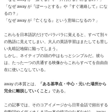
「なぜ away が『ぼーっとする』や『すぐ連絡して』にな
るの？」
「なぜ away が『亡くなる』という意味になるの？」
これらを日本語訳だけでバラバラに覚えると、すべて別々
の熟語に見えてしまい、大人の英語学習はまたしても苦し
い丸暗記地獄に陥ってしまう。
しかし、ネイティブの頭の中はもっとシンプルだ。彼ら
は、たった一つの共通する映像からこれらすべてを自由自
在に使いこなしている。
away の本質とは、
「ある基準点・中心・元いた場所から
完全に離脱していくこと」
である。
この記事では、そのコアイメージから日常会話で頻出する
句動詞やイディオムまで一本の線でつなぎながら、away