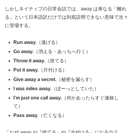
しかしネイティブの日常会話では、away は単なる「離れ
る」という日本語訳だけでは到底説明できない意味で次々
に登場する。
Run away.
（逃げる）
Go away.
（消える・あっちへ行く）
Throw it away.
（捨てる）
Put it away.
（片付ける）
Give away a secret.
（秘密を漏らす）
I was miles away.
（ぼーっとしていた）
I’m just one call away.
（何かあったらすぐ連絡し
て）
Pass away.
（亡くなる）
「なぜ away が『捨てる』や『片付ける』になるの？」