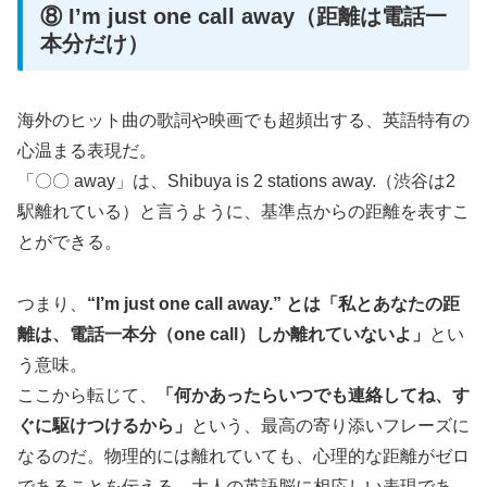
⑧ I’m just one call away（距離は電話一
本分だけ）
海外のヒット曲の歌詞や映画でも超頻出する、英語特有の
心温まる表現だ。
「〇〇 away」は、Shibuya is 2 stations away.（渋谷は2
駅離れている）と言うように、基準点からの距離を表すこ
とができる。
つまり、
“I’m just one call away.” とは「私とあなたの距
離は、電話一本分（one call）しか離れていないよ」
とい
う意味。
ここから転じて、
「何かあったらいつでも連絡してね、す
ぐに駆けつけるから」
という、最高の寄り添いフレーズに
なるのだ。物理的には離れていても、心理的な距離がゼロ
であることを伝える、大人の英語脳に相応しい表現であ