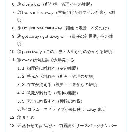
⑥ give away（所有権・管理からの離脱）
⑦ I was miles away（意識だけが何マイルも遠くへ離
脱）
⑧ I’m just one call away（距離は電話一本分だけ）
⑨ get away / get away with（責任の包囲網からの離
脱）
⑩ pass away（この世界・人生からの静かなる離脱）
⑪ away は句動詞で大爆発する
1. 物理的に離れる（身の離脱）
2. 手元から離れる（所有・管理の離脱）
3. 存在が消える（視界・世界からの離脱）
4. 意識が離れる（精神の離脱）
5. 完全に離脱する（極限の離脱）
💡 コラム：ネイティブが毎日使う away 表現
⑫ まとめ
💡 あわせて読みたい：前置詞シリーズバックナンバー