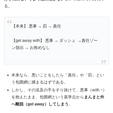
る。
【本来】 悪事 → 罰 → 責任
【get away with】 悪事 → ダッシュ →責任ゾー
ン脱出 → お咎めなし
本来なら、悪いことをしたら「責任」や「罰」とい
う包囲網に捕まるはずである。
しかし、その追及の手をすり抜けて、悪事（with ~）
を抱えたまま、包囲網という基準点から
まんまと外
へ離脱（get away）してしまう
。