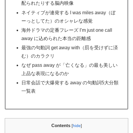
配られたりする脳内映像
ネイティブが連発する I was miles away（ぼ
ーっとしてた）のオシャレな感覚
海外ドラマの定番フレーズ I’m just one call
away に込められた本当の距離感
最強の句動詞 get away with（罰を受けずに済
む）のカラクリ
なぜ pass away が「亡くなる」の最も美しい
上品な表現になるのか
日常会話で大爆発する away の句動詞5大分類
一覧表
Contents
[
hide
]