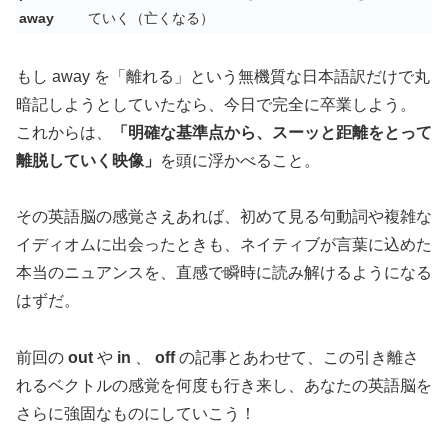
away
ていく（亡くなる）
もし away を「離れる」という無機質な日本語訳だけで丸
暗記しようとしていたなら、今日で完全に卒業しよう。
これからは、
「明確な基準点から、スーッと距離をとって
離脱していく映像」
を頭に浮かべること。
その英語脳の感覚さえあれば、初めて見る句動詞や複雑な
イディオムに出会ったときも、ネイティブが言葉に込めた
本当のニュアンスを、直感で瞬時に読み解けるようになる
はずだ。
前回の
out
や
in
、
off
の記事とあわせて、この引き離さ
れるベクトルの感覚を何度も行き来し、あなたの英語脳を
さらに強固なものにしていこう！