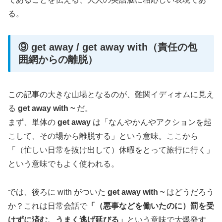
る。
⑨ get away / get away with（責任の包
囲網からの離脱）
この記事の大きな山場となるのが、難関イディオムに見え
る
get away with ~
だ。
まず、単体の
get away
は「なんやかんやアクションを起
こして、その場から離脱する」という意味。ここから
「（忙しい日常を抜け出して）休暇をとって旅行に行く」
という意味でもよく使われる。
では、後ろに with がついた
get away with ~
はどうだろう
か？これは日常会話で
「（悪事などを働いたのに）罰を受
けずに済む、うまく逃げ延びる」
という意味で大爆発す