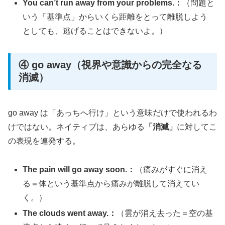
You can’t run away from your problems.：
（問題と
いう「基準点」からいくら距離をとって離脱しよう
としても、逃げることはできないよ。）
④ go away（視界や意識からの完全なる
消滅）
go away は「あっちへ行け」という意味だけで使われるわ
けではない。ネイティブは、あらゆる
「消滅」
に対してこ
の表現を連発する。
The pain will go away soon.：
（痛みがすぐに消え
る＝体という基準点から痛みが離脱して消えてい
く。）
The clouds went away.：
（雲が消え去った＝空の基