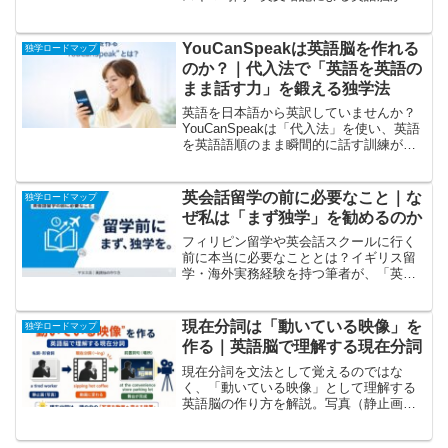
反射神経への変化を実体験を交えて解
説。英会話独学者が今日から始められる
一日の学習ルーティーンを紹介します。
YouCanSpeakは英語脳を作れる
独学ロードマップ
のか？｜代入法で「英語を英語の
まま話す力」を鍛える独学法
英語を日本語から英訳していませんか？
YouCanSpeakは「代入法」を使い、英語
を英語語順のまま瞬間的に話す訓練がで
きるスピーキング教材です。英語脳との
相性や向いている人・向いていない人を
実体験ベースの視点で詳しく解説しま
英会話留学の前に必要なこと｜な
独学ロードマップ
す。
ぜ私は「まず独学」を勧めるのか
フィリピン留学や英会話スクールに行く
前に本当に必要なこととは？イギリス留
学・海外実務経験を持つ筆者が、「英語
脳」と音声感覚を先に作る重要性を実体
験から解説します。
現在分詞は「動いている映像」を
独学ロードマップ
作る｜英語脳で理解する現在分詞
現在分詞を文法として覚えるのではな
く、「動いている映像」として理解する
英語脳の作り方を解説。写真（静止画）
が動画へ変わる感覚を例文とともに紹介
し、ネイティブと同じ語順で理解するコ