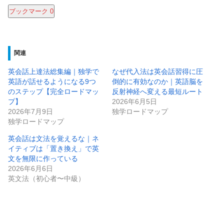
ブックマーク
0
関連
​英会話上達法総集編｜独学で
なぜ代入法は英会話習得に圧
英語が話せるようになる9つ
倒的に有効なのか｜英語脳を
のステップ【完全ロードマッ
反射神経へ変える最短ルート
プ】
2026年6月5日
2026年7月9日
独学ロードマップ
独学ロードマップ
英会話は文法を覚えるな｜ネ
イティブは「置き換え」で英
文を無限に作っている
2026年6月6日
英文法（初心者〜中級）