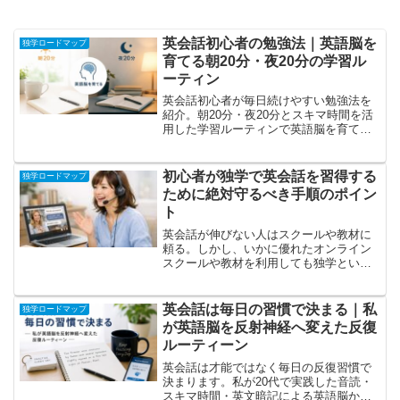
英会話初心者の勉強法｜英語脳を
独学ロードマップ
育てる朝20分・夜20分の学習ル
ーティン
英会話初心者が毎日続けやすい勉強法を
紹介。朝20分・夜20分とスキマ時間を活
用した学習ルーティンで英語脳を育て、
独学でも無理なく英会話力を伸ばす方法
を解説します。
初心者が独学で英会話を習得する
独学ロードマップ
ために絶対守るべき手順のポイン
ト
英会話が伸びない人はスクールや教材に
頼る。しかし、いかに優れたオンライン
スクールや教材を利用しても独学という
基本がないと英会話の力は伸びない。そ
こで、何をどうすればいいのか、英会話
の独学の最重要ポイントを解説する。
英会話は毎日の習慣で決まる｜私
独学ロードマップ
が英語脳を反射神経へ変えた反復
ルーティーン
英会話は才能ではなく毎日の反復習慣で
決まります。私が20代で実践した音読・
スキマ時間・英文暗記による英語脳から