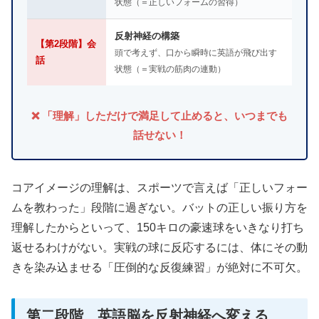
状態（＝正しいフォームの習得）
反射神経の構築
【第2段階】会
頭で考えず、口から瞬時に英語が飛び出す
話
状態（＝実戦の筋肉の連動）
❌ 「理解」しただけで満足して止めると、いつまでも
話せない！
コアイメージの理解は、スポーツで言えば「正しいフォー
ムを教わった」段階に過ぎない。バットの正しい振り方を
理解したからといって、150キロの豪速球をいきなり打ち
返せるわけがない。実戦の球に反応するには、体にその動
きを染み込ませる「圧倒的な反復練習」が絶対に不可欠。
第二段階 英語脳を反射神経へ変える