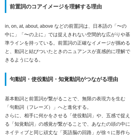
前置詞のコアイメージを理解する理由
in, on, at, about, above などの前置詞は、日本語の「〜の
中に」「〜の上に」では捉えきれない空間的な広がりや基
準ラインを持っている。前置詞の正確なイメージが掴める
と、動詞と結びついたときのニュアンスが直感的に理解で
きるようになる。
句動詞・使役動詞・知覚動詞がつながる理由
基本動詞と前置詞が繋がることで、無限の表現力を生む
「句動詞（フレーズ）」へと進化する。
さらに、相手に何かをさせる「使役動詞」や、五感で捉え
る「知覚動詞」の感覚が繋がることで、あなたの頭の中に
ネイティブと同じ頑丈な「英語脳の回路」が徐々に形作ら