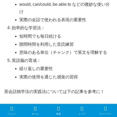
would, can/could, be able to などの微妙な使い分
け
実際の会話で使われる表現の重要性
効率的な学習法：
短時間でも毎日続ける
隙間時間を利用した音読練習
意味のある単位（チャンク）で英文を理解する
英語脳の育成：
繰り返しの重要性
実際の使用を通じた感覚の習得
英会話独学法の実践法については下の記事を参考に！
👉️
英会話は毎日の習慣で決まる｜私が英語脳を反射神経
へ変えた反復ルーティーン
メニュー
ホーム
検索
トップ
サイドバー