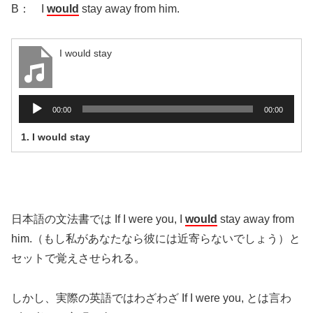
B： I
would
stay away from him.
I would stay
音
00:00
00:00
声
1.
I would stay
プ
レ
ー
ヤ
ー
日本語の文法書では If I were you, I
would
stay away from
him.（もし私があなたなら彼には近寄らないでしょう）と
セットで覚えさせられる。
しかし、実際の英語ではわざわざ If I were you, とは言わ