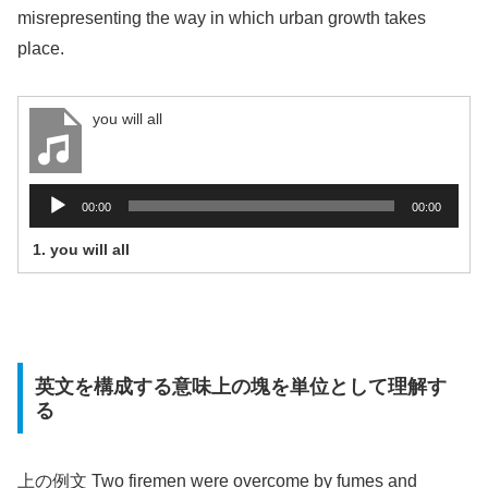
misrepresenting the way in which urban growth takes
place.
you will all
音
00:00
00:00
声
1.
you will all
プ
レ
ー
ヤ
ー
英文を構成する意味上の塊を単位として理解す
る
上の例文 Two firemen were overcome by fumes and