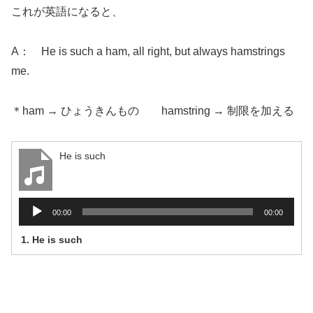
これが英語になると、
A： He is such a ham, all right, but always hamstrings
me.
＊ham → ひょうきんもの hamstring → 制限を加える
He is such
音
00:00
00:00
声
1.
He is such
プ
レ
ー
ヤ
ー