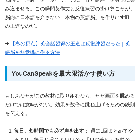
み込ませる。この瞬間英作文と反復練習の掛け算こそが、
脳内に日本語を介さない「本物の英語脳」を作り出す唯一
の王道なのだ。
➔
【私の原点】英会話習得の王道は反復練習だった｜英
語脳を無意識に作る方法
YouCanSpeakを最大限活かす使い方
もしあなたがこの教材に取り組むなら、ただ画面を眺める
だけでは意味がない。効果を数倍に跳ね上げるための鉄則
を伝える。
毎日、短時間でも必ず声を出す：
週に1回まとめてや
るより、毎日15分でもいいから「口の筋肉」を動か