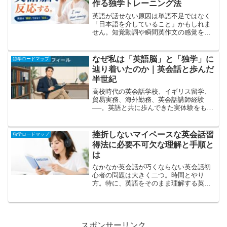
作る独学トレーニング法
英語が話せない原因は単語不足ではなく
「日本語を介していること」かもしれま
せん。知覚動詞や瞬間英作文の感覚を使
いながら、日本語変換を減らして英語脳
を作る独学法と、スピーキング特化教材
YouCanSpeak の特徴を解説します。
なぜ私は「英語脳」と「独学」に
独学ロードマップ
辿り着いたのか｜英会話と歩んだ
半世紀
高校時代の英会話学校、イギリス留学、
貿易実務、海外勤務、英会話講師経験
──。英語と共に歩んできた実体験をもと
に、なぜ「英語脳」と独学が重要だと感
じるのかを語ります。
挫折しないマイペースな英会話習
独学ロードマップ
得法に必要不可欠な理解と手順と
は
なかなか英会話が巧くならない英会話初
心者の問題は大きく二つ。時間とやり
方。特に、英語をそのまま理解する英語
脳を造るやり方でないと英会話の習得は
できない。ここをクリアすれば英会話習
得はスムーズに進む。具体的なコツを解
説する。
スポンサーリンク