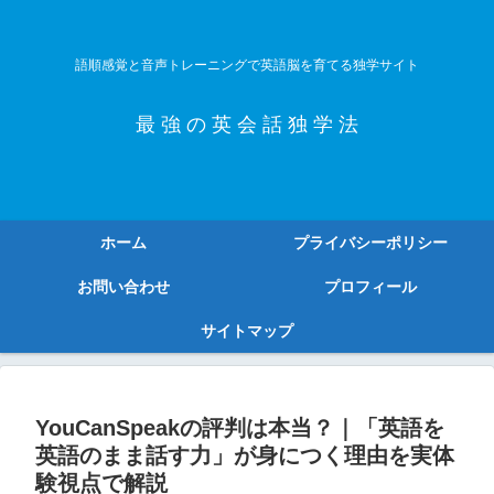
語順感覚と音声トレーニングで英語脳を育てる独学サイト
最 強 の 英 会 話 独 学 法
ホーム
プライバシーポリシー
お問い合わせ
プロフィール
サイトマップ
YouCanSpeakの評判は本当？｜「英語を
英語のまま話す力」が身につく理由を実体
験視点で解説