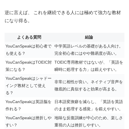
逆に言えば、 これを継続できる人には極めて強力な教材
になり得る。
よくある質問
結論
YouCanSpeakは初心者で
中学英語レベルの基礎がある人向け。
も使える？
完全初心者にはやや難易度が高い。
YouCanSpeakはTOEIC対
TOEIC専用教材ではないが、「英語を
策になる？
瞬時に処理する力」は鍛えやすい。
YouCanSpeakはシャドー
非常に相性が良い。ネイティブ音声を
イング教材として使え
徹底的に真似すると効果が高まる。
る？
YouCanSpeakは英語脳を
日本語変換癖を減らし、「英語を英語
作れる？
のまま処理する感覚」を鍛えやすい。
YouCanSpeakは挫折しや
地味な反復訓練が中心のため、楽しさ
すい？
重視の人は挫折しやすい。