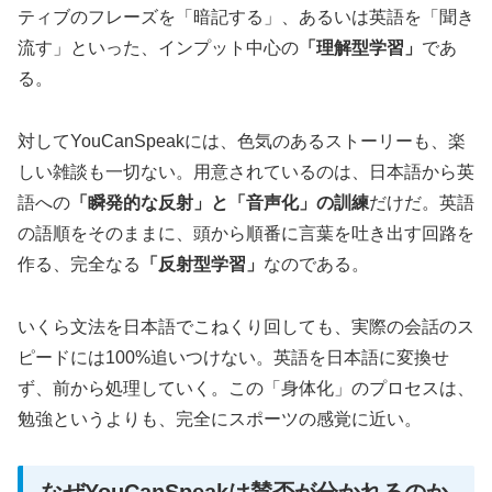
ティブのフレーズを「暗記する」、あるいは英語を「聞き
流す」といった、インプット中心の
「理解型学習」
であ
る。
対してYouCanSpeakには、色気のあるストーリーも、楽
しい雑談も一切ない。用意されているのは、日本語から英
語への
「瞬発的な反射」と「音声化」の訓練
だけだ。英語
の語順をそのままに、頭から順番に言葉を吐き出す回路を
作る、完全なる
「反射型学習」
なのである。
いくら文法を日本語でこねくり回しても、実際の会話のス
ピードには100%追いつけない。英語を日本語に変換せ
ず、前から処理していく。この「身体化」のプロセスは、
勉強というよりも、完全にスポーツの感覚に近い。