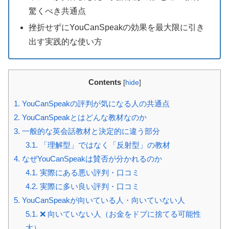
驚くべき共通点
挫折せずにYouCanSpeakの効果を最大限に引き
出す実践的な使い方
Contents
[
hide
]
1.
YouCanSpeakの評判が気になる人の共通点
2.
YouCanSpeakとはどんな教材なのか
3.
一般的な英会話教材と決定的に違う部分
3.1.
「理解型」ではなく「反射型」の教材
4.
なぜYouCanSpeakは賛否が分かれるのか
4.1.
実際にある悪い評判・口コミ
4.2.
実際に多い良い評判・口コミ
5.
YouCanSpeakが向いている人・向いていない人
5.1.
❌ 向いていない人（お金をドブに捨てる可能性
大）