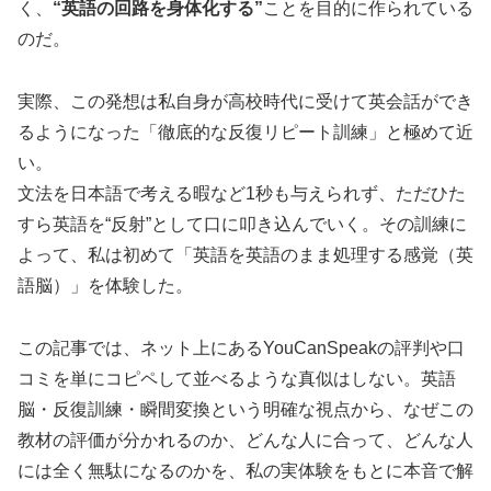
く、
“英語の回路を身体化する”
ことを目的に作られている
のだ。
実際、この発想は私自身が高校時代に受けて英会話ができ
るようになった「徹底的な反復リピート訓練」と極めて近
い。
文法を日本語で考える暇など1秒も与えられず、ただひた
すら英語を“反射”として口に叩き込んでいく。その訓練に
よって、私は初めて「英語を英語のまま処理する感覚（英
語脳）」を体験した。
この記事では、ネット上にあるYouCanSpeakの評判や口
コミを単にコピペして並べるような真似はしない。英語
脳・反復訓練・瞬間変換という明確な視点から、なぜこの
教材の評価が分かれるのか、どんな人に合って、どんな人
には全く無駄になるのかを、私の実体験をもとに本音で解