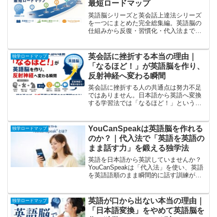
最短ロードマップ
英語脳シリーズと英会話上達法シリーズ
を一つにまとめた完全総集編。英語脳の
仕組みから反復・習慣化・代入法まで、
独学で英会話が話せるようになる最短ル
ートをロードマップ形式でわかりやすく
解説します。
英会話に挫折する本当の理由｜
独学ロードマップ
「なるほど！」が英語脳を作り、
反射神経へ変わる瞬間
英会話に挫折する人の共通点は努力不足
ではありません。日本語から英語へ変換
する学習法では「なるほど！」という快
感が生まれず続かないのです。英語脳を
作り、反射神経へ変える本当の学習プロ
セスを50年以上英語と向き合ってきたヤ
YouCanSpeakは英語脳を作れる
独学ロードマップ
ヌスが解説します。
のか？｜代入法で「英語を英語の
まま話す力」を鍛える独学法
英語を日本語から英訳していませんか？
YouCanSpeakは「代入法」を使い、英語
を英語語順のまま瞬間的に話す訓練がで
きるスピーキング教材です。英語脳との
相性や向いている人・向いていない人を
実体験ベースの視点で詳しく解説しま
英語が口から出ない本当の理由｜
独学ロードマップ
す。
「日本語変換」をやめて英語脳を