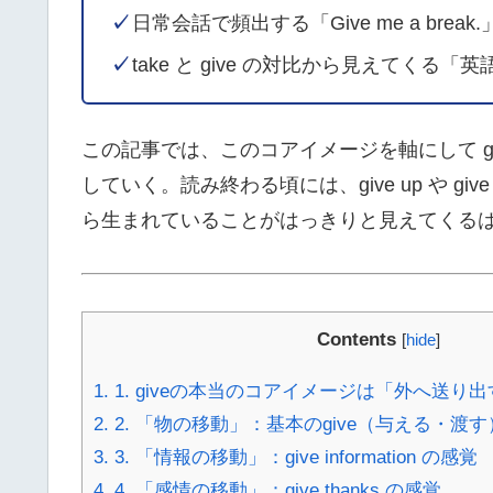
✓
日常会話で頻出する「Give me a br
✓
take と give の対比から見えてくる
この記事では、このコアイメージを軸にして g
していく。読み終わる頃には、give up や g
ら生まれていることがはっきりと見えてくる
Contents
[
hide
]
1.
1. giveの本当のコアイメージは「外へ送り
2.
2. 「物の移動」：基本のgive（与える・渡す
3.
3. 「情報の移動」：give information の感覚
4.
4. 「感情の移動」：give thanks の感覚