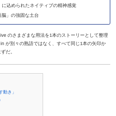
eak.」に込められたネイティブの精神感覚
「英語脳」の強固な土台
ive のさまざまな用法を1本のストーリーとして整理
ive in が別々の熟語ではなく、すべて同じ1本の矢印か
はずだ。
出す動き」
）