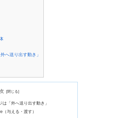
正体
「外へ送り出す動き」
次
メージは「外へ送り出す動き」
ive（与える・渡す）