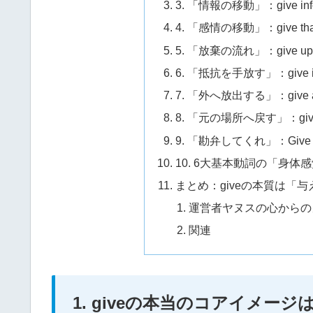
3. 「情報の移動」：give inf
4. 「感情の移動」：give th
5. 「放棄の流れ」：give u
6. 「抵抗を手放す」：give 
7. 「外へ放出する」：give 
8. 「元の場所へ戻す」：give
9. 「勘弁してくれ」：Give m
10. 6大基本動詞の「身体
まとめ：giveの本質は「
運営者ヤヌスの心からの
関連
1. giveの本当のコアイメー