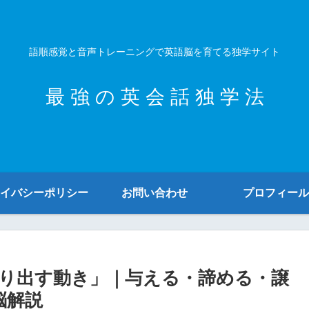
語順感覚と音声トレーニングで英語脳を育てる独学サイト
最 強 の 英 会 話 独 学 法
イバシーポリシー
お問い合わせ
プロフィール
送り出す動き」｜与える・諦める・譲
脳解説