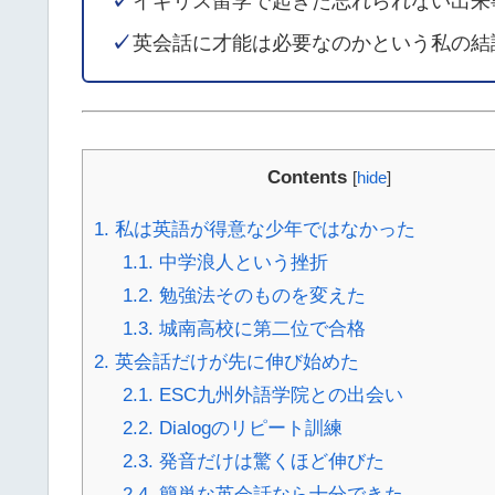
✓
イギリス留学で起きた忘れられない出来
✓
英会話に才能は必要なのかという私の結
Contents
[
hide
]
1.
私は英語が得意な少年ではなかった
1.1.
中学浪人という挫折
1.2.
勉強法そのものを変えた
1.3.
城南高校に第二位で合格
2.
英会話だけが先に伸び始めた
2.1.
ESC九州外語学院との出会い
2.2.
Dialogのリピート訓練
2.3.
発音だけは驚くほど伸びた
2.4.
簡単な英会話なら十分できた