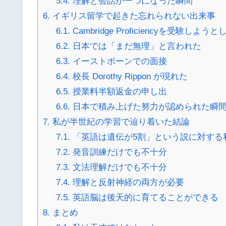
5.4.
理解と会話が一つになった瞬間
6.
イギリス留学で起きた忘れられない出来事
6.1.
Cambridge Proficiencyを受験しようと
6.2.
日本では「まだ無理」と言われた
6.3.
イーストボーンでの面接
6.4.
校長 Dorothy Rippon が現れた
6.5.
授業料半額返金の申し出
6.6.
日本で積み上げた努力が認められた瞬
7.
私が半世紀の学習で辿り着いた結論
7.1.
「英語は遺伝が5割」という説に対する
7.2.
発音訓練だけでも不十分
7.3.
文法理解だけでも不十分
7.4.
理解と反射神経の両方が必要
7.5.
英語脳は後天的に育てることができる
8.
まとめ