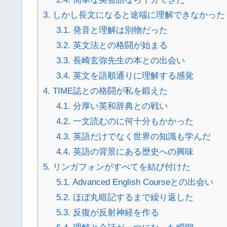
3.
しかし長文になると途端に理解できなかった
3.1.
発音と理解は別物だった
3.2.
英文法との格闘が始まる
3.3.
長崎玄弥先生の本との出会い
3.4.
英文を語順通りに理解する感覚
4.
TIME誌との格闘が私を鍛えた
4.1.
分厚い英和辞典との戦い
4.2.
一文読むのに何十分もかかった
4.3.
英語だけでなく世界の知識も学んだ
4.4.
英語の背景にある歴史への興味
5.
リンガフォンがすべてを結び付けた
5.1.
Advanced English Courseとの出会い
5.2.
ほぼ丸暗記するまで繰り返した
5.3.
反復が反射神経を作る