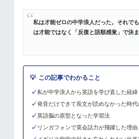
私は才能ゼロの中学浪人だった。それで
は才能ではなく「反復と語順感覚」で決
💡
この記事でわかること
✓
私が中学浪人から英語を学び直した経緯
✓
発音だけできて長文が読めなかった時代
✓
英語脳の原型となった学習法
✓
リンガフォンで英会話力が飛躍した理由