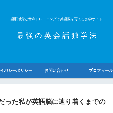
語順感覚と音声トレーニングで英語脳を育てる独学サイト
最 強 の 英 会 話 独 学 法
イバシーポリシー
お問い合わせ
プロフィール
人だった私が英語脳に辿り着くまでの