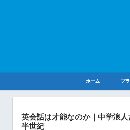
ホーム
プラ
​英会話は才能なのか｜中学浪
半世紀